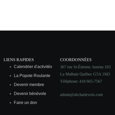
LIENS RAPIDES
COORDONNÉES
Calendrier d'activités
367 rue St-Étienne, bureau 103
La Malbaie Québec G5A 1M3
La Popote Roulante
Téléphone: 418 665-7567
Devenir membre
Devenir bénévole
admin@abcharlevoix.com
Faire un don