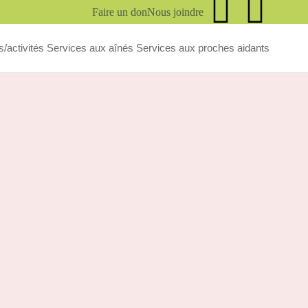
Faire un don
Nous joindre
/activités
Services aux aînés
Services aux proches aidants